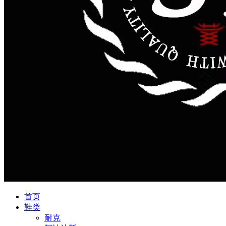
首页
鞋类
耐克