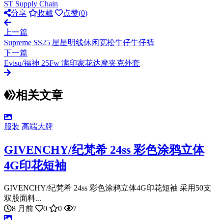
ST Supply Chain
分享
收藏
点赞(
0
)
上一篇
Supreme SS25 星星明线休闲宽松牛仔牛仔裤
下一篇
Evisu/福神 25Fw 满印家花达摩夹克外套
相关文章
服装
高端大牌
GIVENCHY/纪梵希 24ss 彩色涂鸦立体
4G印花短袖
GIVENCHY/纪梵希 24ss 彩色涂鸦立体4G印花短袖 采用50支
双股面料...
8 月前
0
0
7