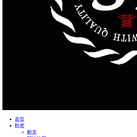
首页
鞋类
耐克