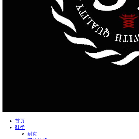
首页
鞋类
耐克