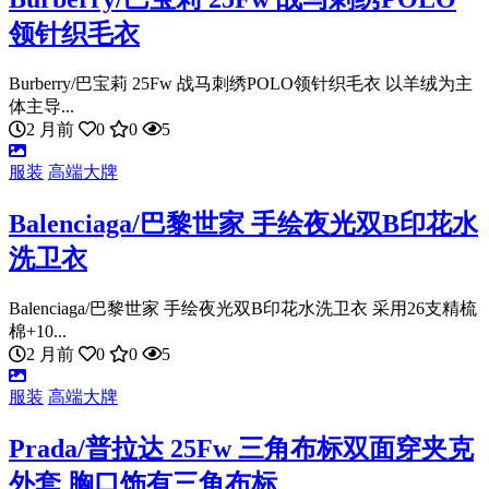
领针织毛衣
Burberry/巴宝莉 25Fw 战马刺绣POLO领针织毛衣 以羊绒为主
体主导...
2 月前
0
0
5
服装
高端大牌
Balenciaga/巴黎世家 手绘夜光双B印花水
洗卫衣
Balenciaga/巴黎世家 手绘夜光双B印花水洗卫衣 采用26支精梳
棉+10...
2 月前
0
0
5
服装
高端大牌
Prada/普拉达 25Fw 三角布标双面穿夹克
外套 胸口饰有三角布标