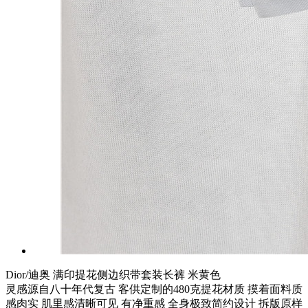
Dior/迪奥 满印提花侧边织带套装长裤 米黄色
灵感源自八十年代复古 客供定制的480克提花材质 摸着面料质
感肉实 肌里感清晰可见 有净重感 全身极致简约设计 拆版原样