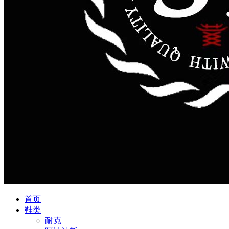
首页
鞋类
耐克