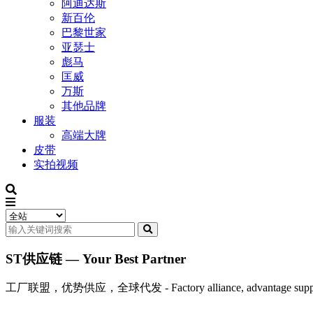
阿迪达斯
新百伦
巴黎世家
亚瑟士
彪马
匡威
万斯
其他品牌
服装
高端大牌
皮带
实拍视频
ST供应链 — Your Best Partner
工厂联盟，优势供应，全球代发 - Factory alliance, advantage supply, 