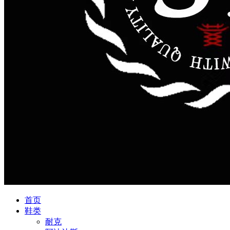
首页
鞋类
耐克