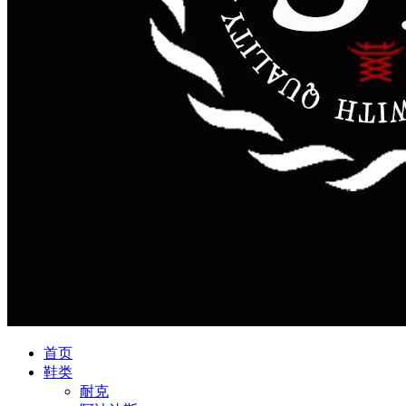
首页
鞋类
耐克