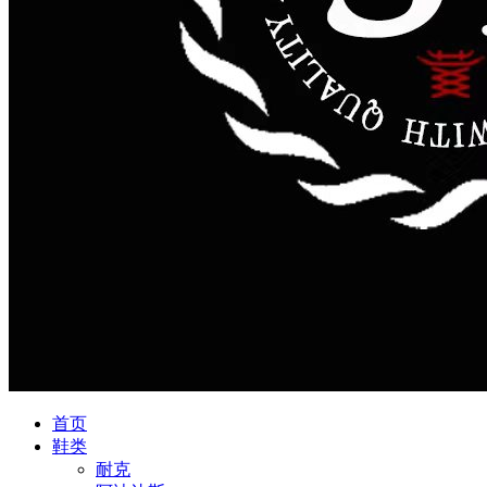
首页
鞋类
耐克