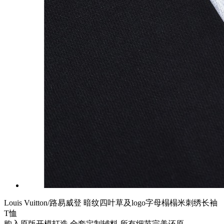
Louis Vuitton/路易威登 暗纹四叶草及logo字母榻榻米刺绣长袖
T恤
购入原版开模打造 全套定制辅料 所有细节完美还原