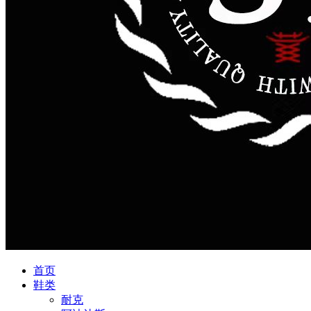
首页
鞋类
耐克