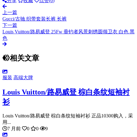
分享
收藏
点赞(
0
)
上一篇
Gucci/古驰 织带套装长裤 长裤
下一篇
Louis Vuitton/路易威登 25Fw 垂钓者风景刺绣圆领卫衣 白色 黑
色
相关文章
服装
高端大牌
Louis Vuitton/路易威登 棕白条纹短袖衬
衫
Louis Vuitton/路易威登 棕白条纹短袖衬衫 正品10300购入，采
用...
7 月前
0
0
9