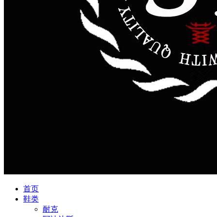
首页
鞋类
耐克