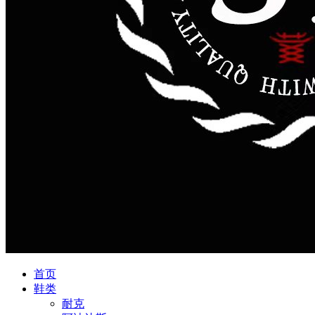
首页
鞋类
耐克