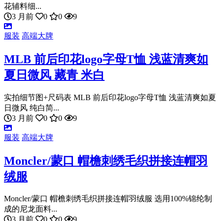
花辅料细...
3 月前
0
0
9
服装
高端大牌
MLB 前后印花logo字母T恤 浅蓝清爽如
夏日微风 藏青 米白
实拍细节图+尺码表 MLB 前后印花logo字母T恤 浅蓝清爽如夏
日微风 纯白简...
3 月前
0
0
9
服装
高端大牌
Moncler/蒙口 帽檐刺绣毛织拼接连帽羽
绒服
Moncler/蒙口 帽檐刺绣毛织拼接连帽羽绒服 选用100%锦纶制
成的尼龙面料...
3 月前
0
0
9