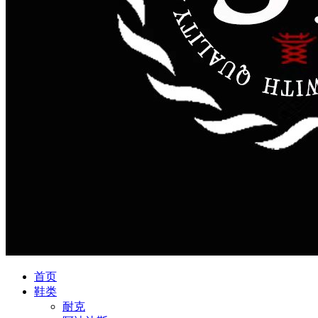
首页
鞋类
耐克