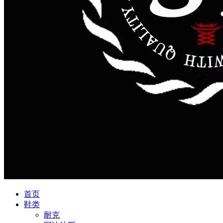
首页
鞋类
耐克