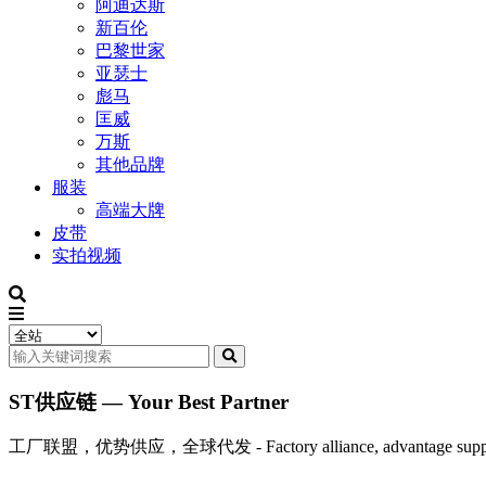
阿迪达斯
新百伦
巴黎世家
亚瑟士
彪马
匡威
万斯
其他品牌
服装
高端大牌
皮带
实拍视频
ST供应链 — Your Best Partner
工厂联盟，优势供应，全球代发 - Factory alliance, advantage supply, 