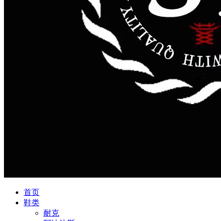
首页
鞋类
耐克