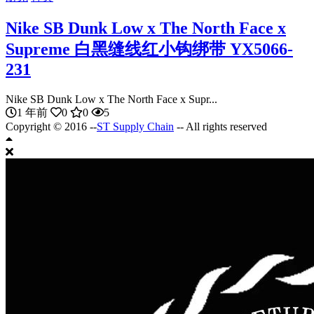
Nike SB Dunk Low x The North Face x
Supreme 白黑缝线红小钩绑带 YX5066-
231
Nike SB Dunk Low x The North Face x Supr...
1 年前
0
0
5
Copyright © 2016 --
ST Supply Chain
-- All rights reserved