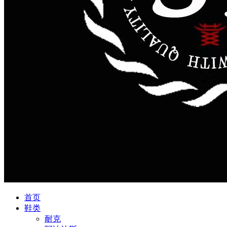
首页
鞋类
耐克