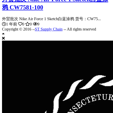
鸦 CW7581-100
外贸批次 Nike Air Force 1 Sketch白蓝涂鸦 货号：CW75...
1 年前
0
0
9
Copyright © 2016 --
ST Supply Chain
-- All rights reserved