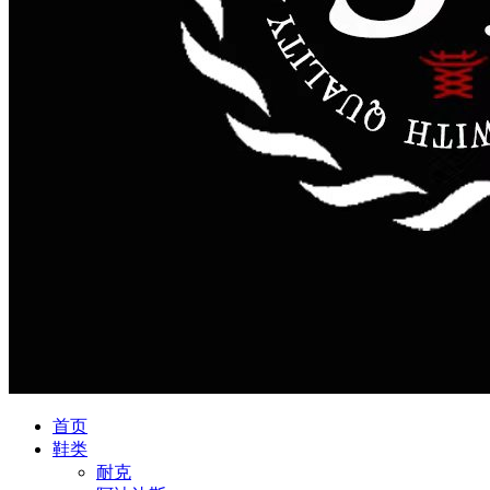
首页
鞋类
耐克