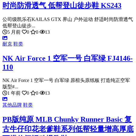
时尚防滑透气 低帮登山徒步鞋 KS243
公司级凯乐石KAILAS GTX 界山 户外运动 舒适时尚防滑透气
低帮登山徒步...
5 月前
0
0
13
耐克
鞋类
NK Air Force 1 空军一号 白军绿 FJ4146-
110
NK Air Force 1 空军一号 白军绿 原楦头原纸板 打造纯正空军
版型#...
1 年前
0
0
13
其他品牌
鞋类
PB版纯原 MLB Chunky Runner Basic 复
古牛仔印花老爹鞋系列低帮轻量增高厚底