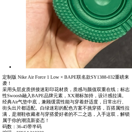
定制版 Nike Air Force 1 Low × BAPE联名款SY1388-032重磅来
袭！
采用头层皮质拼接迷彩印花材质，质感与颜值双重在线；标志
性Swoosh融入BAPE品牌元素，XX潮标加持，设计感拉满。
经典Air气垫中底，兼顾缓震性能与穿着舒适度，日常出行、
街头出片都适配。白绿迷彩的配色方案不挑穿搭，百搭属性拉
满，是潮鞋收藏者与穿搭爱好者的不二之选，入手这双，解锁
属于你的潮流新姿态！
码数：36-45带半码