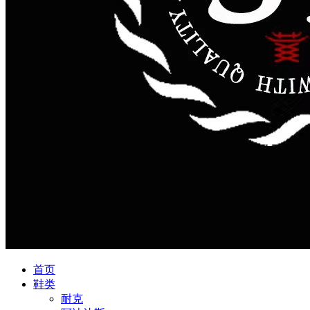
首页
鞋类
耐克