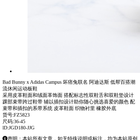
Bad Bunny x Adidas Campus 坏痞兔联名 阿迪达斯 低帮百搭潮
流休闲运动板鞋
采用皮革鞋面和绒面革饰面 搭配标志性双鞋舌和双鞋垫设计
踝部束带跨过鞋带 辅以插扣设计助你随心挑选喜爱的颜色 配
束带和插扣的系带系统 皮革鞋面 织物衬里 橡胶外底
货号:FZ5823
尺码:36-45
lD:JGD180-JJG
声明：本站所有文章，如无特殊说明或标注，均为本站原创