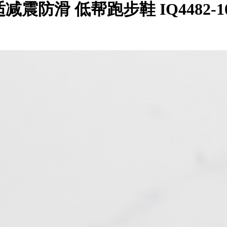
舒适减震防滑 低帮跑步鞋 IQ4482-1