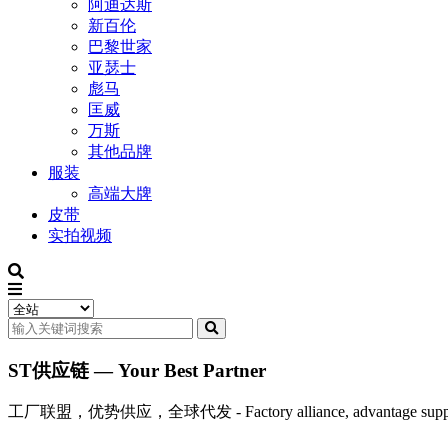
阿迪达斯
新百伦
巴黎世家
亚瑟士
彪马
匡威
万斯
其他品牌
服装
高端大牌
皮带
实拍视频
ST供应链 — Your Best Partner
工厂联盟，优势供应，全球代发 - Factory alliance, advantage supply, 