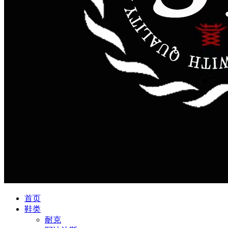
首页
鞋类
耐克