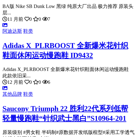
BA版 Nike SB Dunk Low 黑绿 纯原大厂出品 极力推荐 原装头
层...
11 月前
0
0
7
阿迪达斯
鞋类
Adidas X_PLRBOOST 全新爆米花针织
鞋面休闲运动慢跑鞋 ID9432
Adidas X_PLRBOOST 全新爆米花针织鞋面休闲运动慢跑鞋
此款依旧采...
12 月前
0
0
6
其他品牌
鞋类
Saucony Triumph 22 胜利22代系列低帮
轻量慢跑鞋“针织武士黑白”S10964-201
原装级别 #男女鞋 半码制#原数据开发纸版楦型#采用工学透气