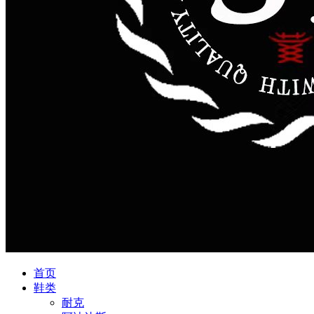
首页
鞋类
耐克