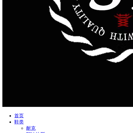
首页
鞋类
耐克