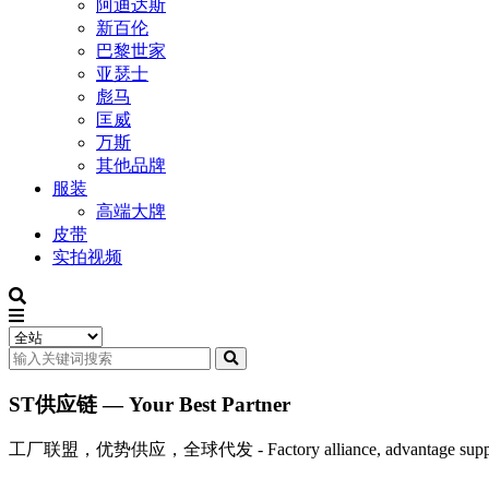
阿迪达斯
新百伦
巴黎世家
亚瑟士
彪马
匡威
万斯
其他品牌
服装
高端大牌
皮带
实拍视频
ST供应链 — Your Best Partner
工厂联盟，优势供应，全球代发 - Factory alliance, advantage supply, 