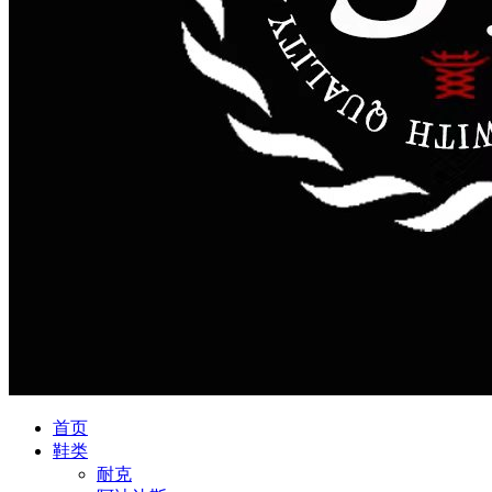
首页
鞋类
耐克