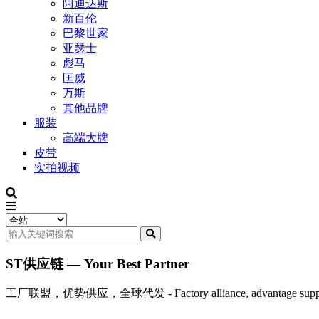
阿迪达斯
新百伦
巴黎世家
亚瑟士
彪马
匡威
万斯
其他品牌
服装
高端大牌
皮带
实拍视频
ST供应链 — Your Best Partner
工厂联盟，优势供应，全球代发 - Factory alliance, advantage supply, 