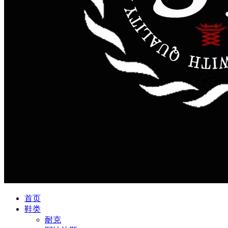
首页
鞋类
耐克