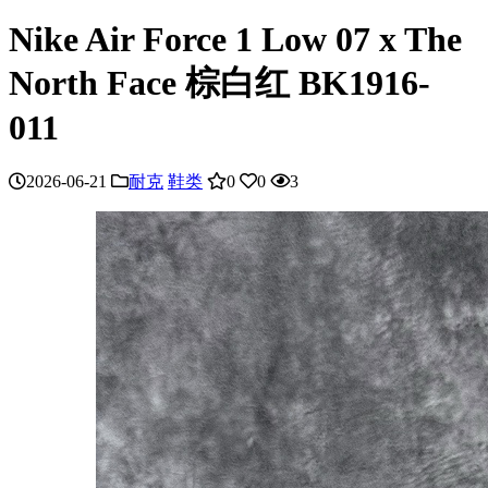
Nike Air Force 1 Low 07 x The
North Face 棕白红 BK1916-
011
2026-06-21
耐克
鞋类
0
0
3