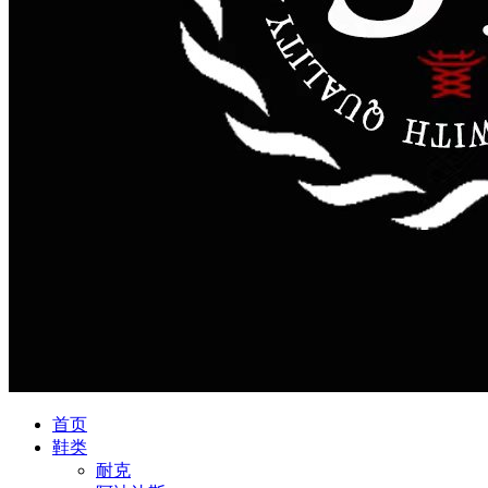
首页
鞋类
耐克