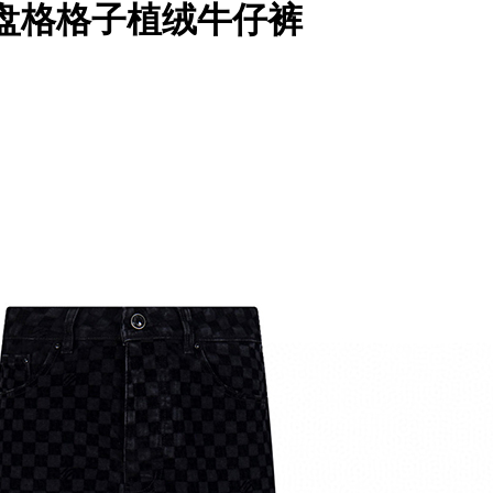
5ss 棋盘格格子植绒牛仔裤