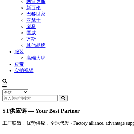
阿迪达斯
新百伦
巴黎世家
亚瑟士
彪马
匡威
万斯
其他品牌
服装
高端大牌
皮带
实拍视频
ST供应链 — Your Best Partner
工厂联盟，优势供应，全球代发 - Factory alliance, advantage supply, 