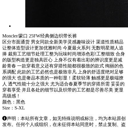
Moncler/蒙口 25FW经典侧边织带长裤
区分市面通货 男女同款全新美学灵感趣味设计 渠道性质精品
让整体造型设计更加优雅时尚 今夏最火系列 无数明星潮人追
捧 裁剪工艺细节处理工整为玩味时尚增添色彩!工整细致 合身
的版型构造更是独具匠心 上身不仅有着出彩的辨识度更是减
龄青春 一款穿着意义还有穿搭性能都很极致的款式 绚丽的色
系调配 此款的工艺必然也是极致非凡 上身的舒适度绝对足够
的强大 也是奢品本质的一种彰显！柔软轻薄 触感更是极端撩
人 透气性能十分之强大 尤为适合春夏季节的穿搭所需 妥妥的
穿着享受 并且各处的细节以及织带的工艺都是尽善尽美 更显
高级感！
颜色：黑色
Size：S-XL
声明：本站所有文章，如无特殊说明或标注，均为本站原创
发布。任何个人或组织，在未征得本站同意时，禁止复制、盗