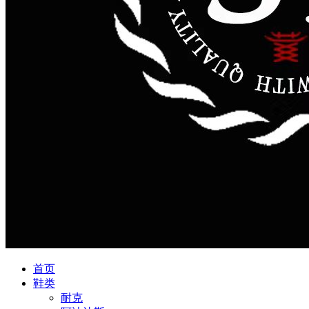
首页
鞋类
耐克