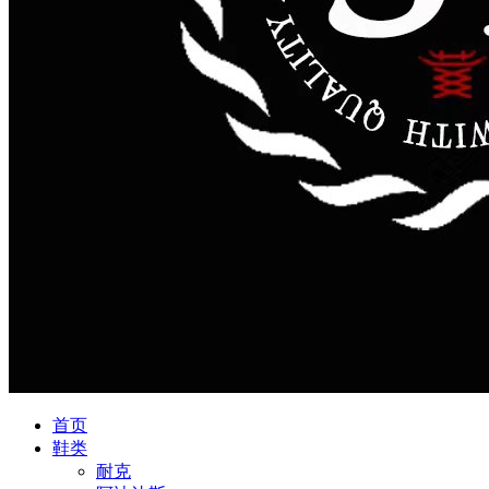
首页
鞋类
耐克