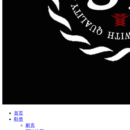
首页
鞋类
耐克