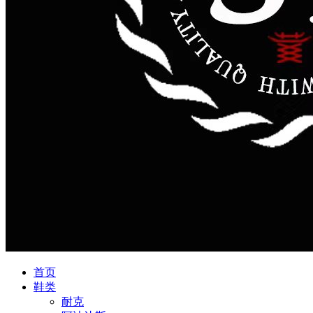
首页
鞋类
耐克