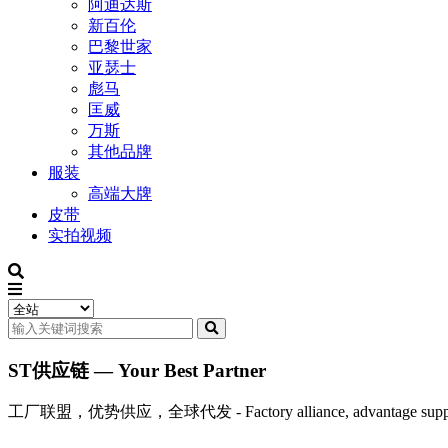
阿迪达斯
新百伦
巴黎世家
亚瑟士
彪马
匡威
万斯
其他品牌
服装
高端大牌
皮带
实拍视频
ST供应链 — Your Best Partner
工厂联盟，优势供应，全球代发 - Factory alliance, advantage supply, 