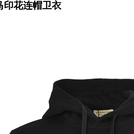
绒小马印花连帽卫衣