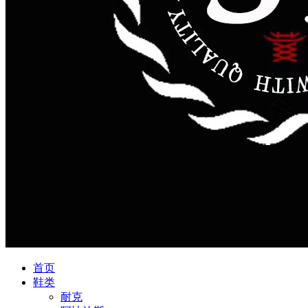
首页
鞋类
耐克