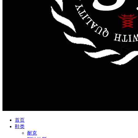
首页
鞋类
耐克