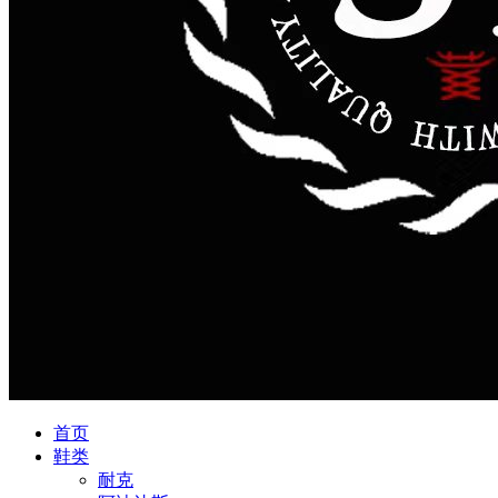
首页
鞋类
耐克