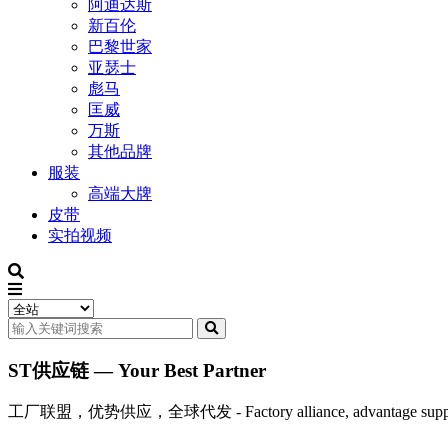
阿迪达斯
新百伦
巴黎世家
亚瑟士
彪马
匡威
万斯
其他品牌
服装
高端大牌
皮带
实拍视频
ST供应链 — Your Best Partner
工厂联盟，优势供应，全球代发 - Factory alliance, advantage supply, 