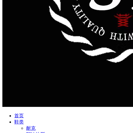
首页
鞋类
耐克