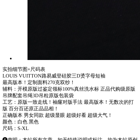
实拍细节图+尺码表
LOUIS VUITTON路易威登硅胶三D烫字母短袖
最高版本！定制面料270克双纱！
辅料：开模原版过鉴定领标100%真丝洗水标 正品代购级原版
吊牌配套吊绳3D吊粒原版包装袋
工艺：原版一致走线！袖窿对版手法 最高版本！无数次的打
版 百分百还原正品品相！
正确版本 男女同款 超级显眼 超级好看 超级大气！
颜色：白色 黑色
尺码：S-XL
声明：本站所有文章，如无特殊说明或标注，均为本站原创