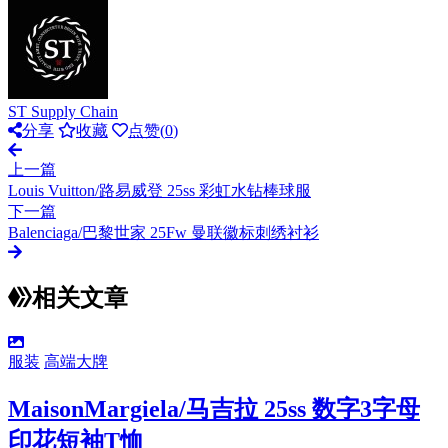
ST Supply Chain
分享
收藏
点赞(
0
)
上一篇
Louis Vuitton/路易威登 25ss 彩虹水钻棒球服
下一篇
Balenciaga/巴黎世家 25Fw 曼联徽标刺绣衬衫
相关文章
服装
高端大牌
MaisonMargiela/马吉拉 25ss 数字3字母
印花短袖T恤