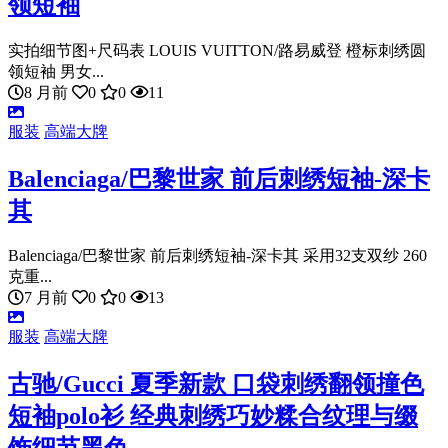
领短袖
实拍细节图+尺码表 LOUIS VUITTON/路易威登 橙标刺绣圆
领短袖 男女...
8 月前
0
0
11
服装
高端大牌
Balenciaga/巴黎世家 前后刺绣短袖-深卡
其
Balenciaga/巴黎世家 前后刺绣短袖-深卡其 采用32支双纱 260
克重...
7 月前
0
0
13
服装
高端大牌
古驰/Gucci 夏季新款 口袋刺绣翻领撞色
短袖polo衫 经典刺绣巧妙糅合纹理与缀