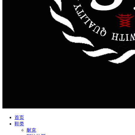
首页
鞋类
耐克