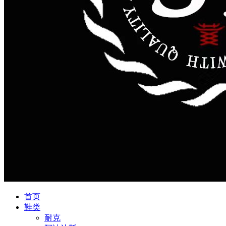
首页
鞋类
耐克