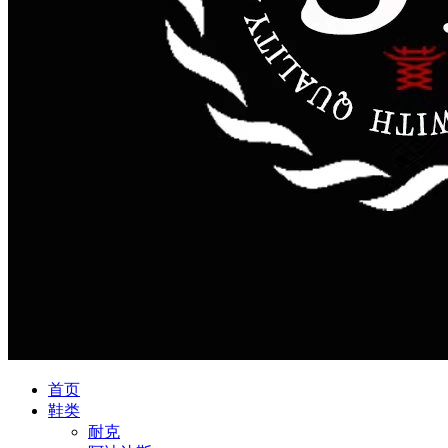
首页
鞋类
耐克