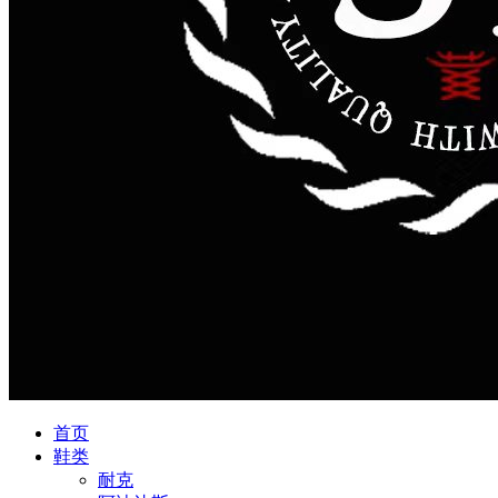
首页
鞋类
耐克