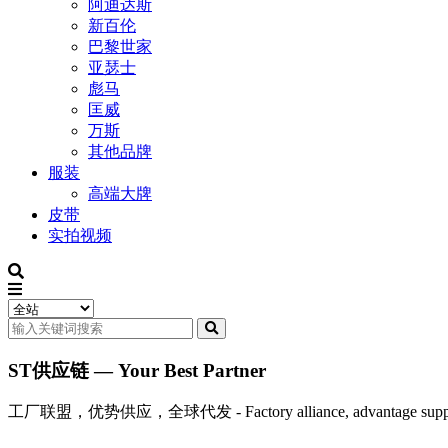
阿迪达斯
新百伦
巴黎世家
亚瑟士
彪马
匡威
万斯
其他品牌
服装
高端大牌
皮带
实拍视频
ST供应链 — Your Best Partner
工厂联盟，优势供应，全球代发 - Factory alliance, advantage supply, 