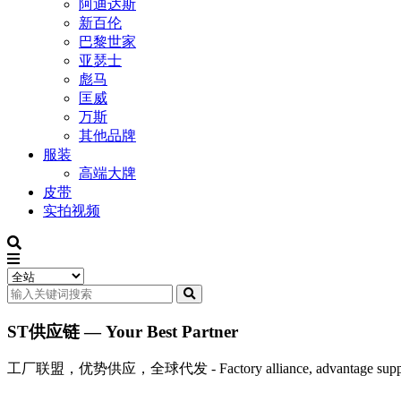
阿迪达斯
新百伦
巴黎世家
亚瑟士
彪马
匡威
万斯
其他品牌
服装
高端大牌
皮带
实拍视频
ST供应链 — Your Best Partner
工厂联盟，优势供应，全球代发 - Factory alliance, advantage supply, 