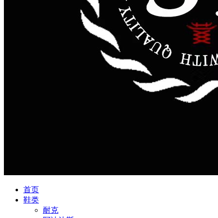
首页
鞋类
耐克