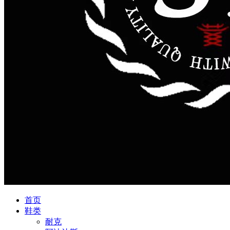
首页
鞋类
耐克