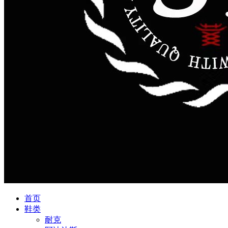
首页
鞋类
耐克