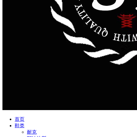
首页
鞋类
耐克