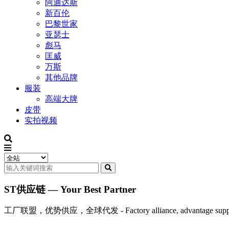
阿迪达斯
新百伦
巴黎世家
亚瑟士
彪马
匡威
万斯
其他品牌
服装
高端大牌
皮带
实拍视频
ST供应链 — Your Best Partner
工厂联盟，优势供应，全球代发 - Factory alliance, advantage supply, 