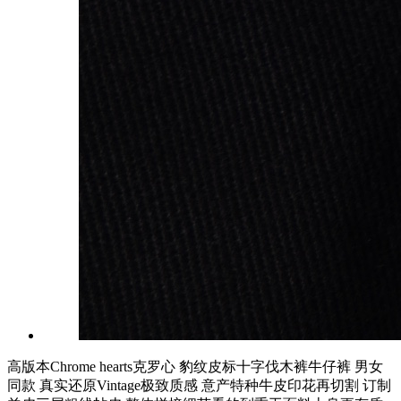
高版本Chrome hearts克罗心 豹纹皮标十字伐木裤牛仔裤 男女
同款 真实还原Vintage极致质感 意产特种牛皮印花再切割 订制