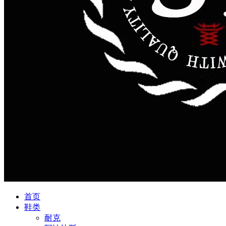
首页
鞋类
耐克