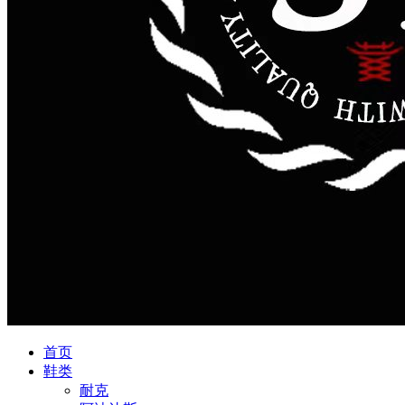
首页
鞋类
耐克