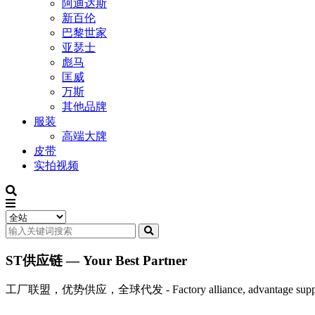
阿迪达斯
新百伦
巴黎世家
亚瑟士
彪马
匡威
万斯
其他品牌
服装
高端大牌
皮带
实拍视频
ST供应链 — Your Best Partner
工厂联盟，优势供应，全球代发 - Factory alliance, advantage supply, 