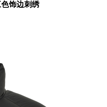
 三色饰边刺绣