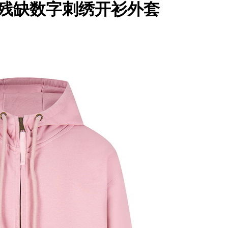
马吉拉 残缺数字刺绣开衫外套