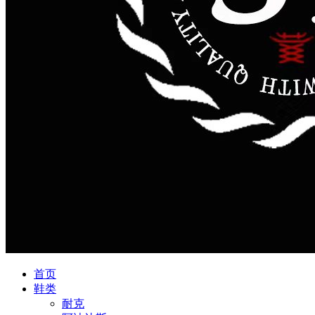
首页
鞋类
耐克