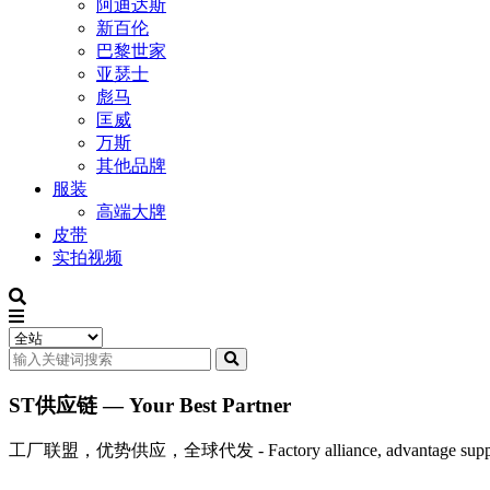
阿迪达斯
新百伦
巴黎世家
亚瑟士
彪马
匡威
万斯
其他品牌
服装
高端大牌
皮带
实拍视频
ST供应链 — Your Best Partner
工厂联盟，优势供应，全球代发 - Factory alliance, advantage supply, 