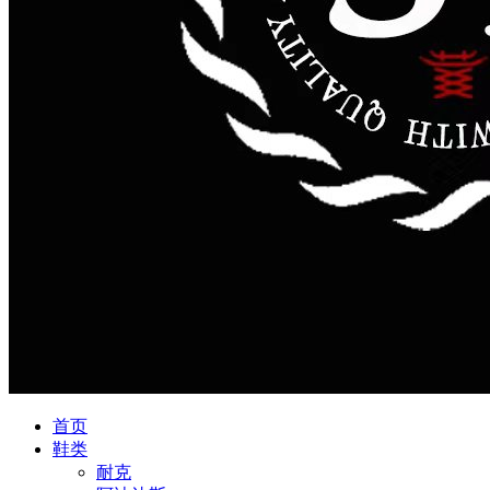
首页
鞋类
耐克