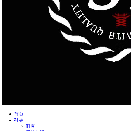
首页
鞋类
耐克