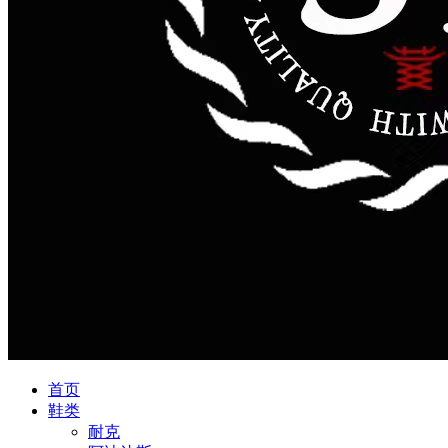
首页
鞋类
耐克