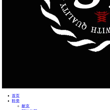
首页
鞋类
耐克