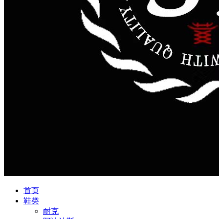
首页
鞋类
耐克