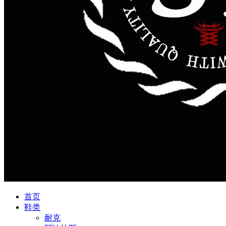
首页
鞋类
耐克