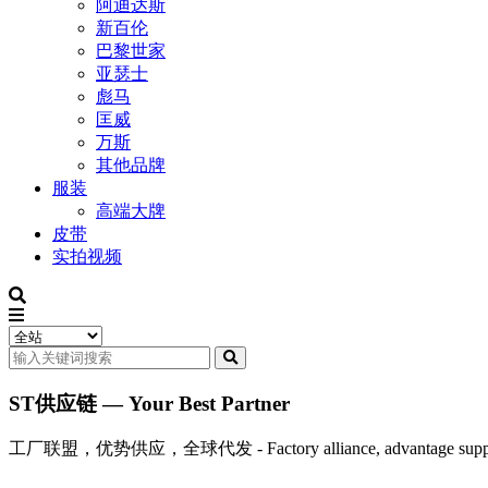
阿迪达斯
新百伦
巴黎世家
亚瑟士
彪马
匡威
万斯
其他品牌
服装
高端大牌
皮带
实拍视频
ST供应链 — Your Best Partner
工厂联盟，优势供应，全球代发 - Factory alliance, advantage supply, 