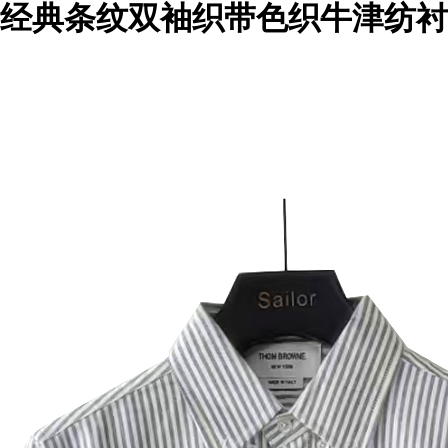
 TB经典条纹双袖织带色织牛津纺