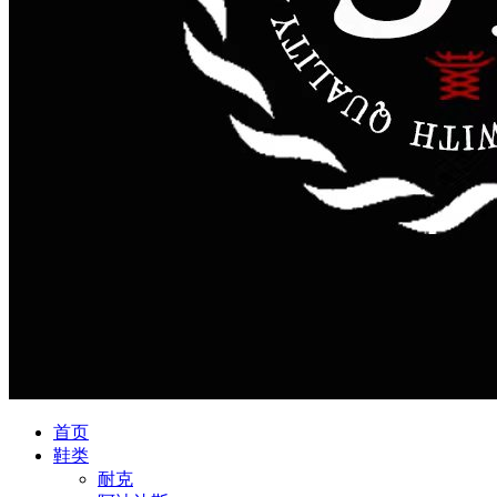
首页
鞋类
耐克