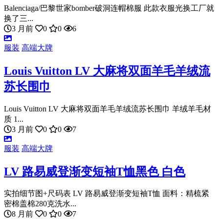
Balenciaga/巴黎世家bomber破洞连帽棉服 此款衣服光换工厂就
换了三...
3 月前
0
0
6
服装
高端大牌
Louis Vuitton LV 大麻将双面羊毛羊绒流
苏长围巾
Louis Vuitton LV 大麻将双面羊毛羊绒流苏长围巾 羊绒羊毛材
质 1...
3 月前
0
0
7
服装
高端大牌
LV 路易威登渐变短袖T恤黑色 白色
实拍细节图+尺码表 LV 路易威登渐变短袖T恤 面料：精梳紧
密棉盖棉280克洗水...
8 月前
0
0
7