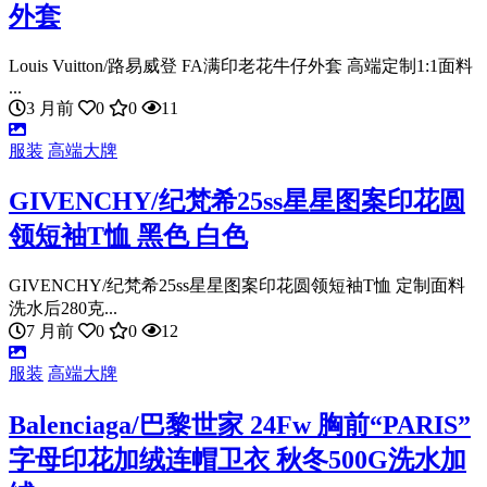
外套
Louis Vuitton/路易威登 FA满印老花牛仔外套 高端定制1:1面料
...
3 月前
0
0
11
服装
高端大牌
GIVENCHY/纪梵希25ss星星图案印花圆
领短袖T恤 黑色 白色
GIVENCHY/纪梵希25ss星星图案印花圆领短袖T恤 定制面料
洗水后280克...
7 月前
0
0
12
服装
高端大牌
Balenciaga/巴黎世家 24Fw 胸前“PARIS”
字母印花加绒连帽卫衣 秋冬500G洗水加