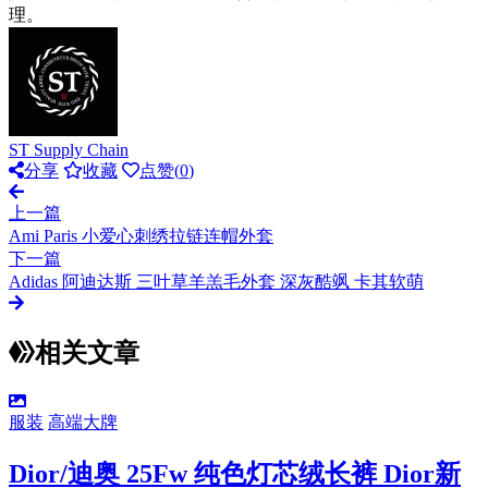
理。
ST Supply Chain
分享
收藏
点赞(
0
)
上一篇
Ami Paris 小爱心刺绣拉链连帽外套
下一篇
Adidas 阿迪达斯 三叶草羊羔毛外套 深灰酷飒 卡其软萌
相关文章
服装
高端大牌
Dior/迪奥 25Fw 纯色灯芯绒长裤 Dior新