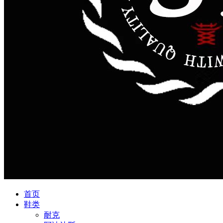
首页
鞋类
耐克